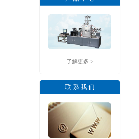
了解更多 >
联 系 我 们